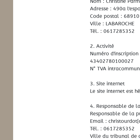
Nom : Christine Parm
Adresse : 490a l'esp
Code postal : 68910
Ville : LABAROCHE
Tél. : 0617285352
2. Activité
Numéro d'inscription
43402780100027
N° TVA intracommuna
3. Site internet
Le site internet est 
4. Responsable de la
Responsable de la pu
Email : christourdot[a
Tél. : 0617285352
Ville du tribunal de