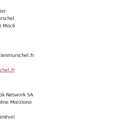
ter
urschel
an Macé
lienmurschel.fr
1
chel.fr
iak Network SA
gène Marziano
Genève)