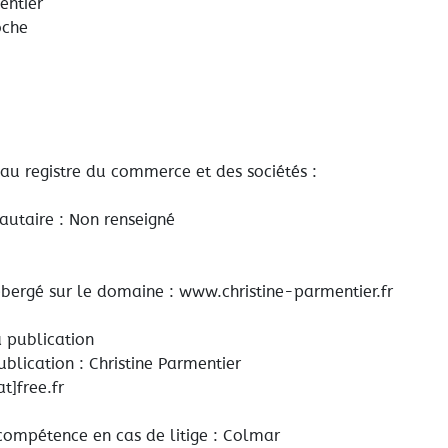
entier
oche
 au registre du commerce et des sociétés :
utaire : Non renseigné
hébergé sur le domaine : www.christine-parmentier.fr
 publication
blication : Christine Parmentier
t]free.fr
 compétence en cas de litige : Colmar